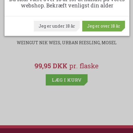
webshop. Bekræft venligst din alder
Jeg er under 18 år
Jeg er over 18 år
WEINGUT NIK WEIS, URBAN RIESLING, MOSEL
CH
99,95 DKK
LÆG I KURV