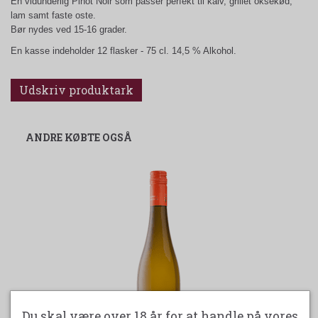
En vidunderlig Pinot Noir som passer perfekt til kalv, grillet oksekød,
lam samt faste oste.
Bør nydes ved 15-16 grader.
En kasse indeholder 12 flasker - 75 cl. 14,5 % Alkohol.
Udskriv produktark
ANDRE KØBTE OGSÅ
Du skal være over 18 år for at handle på vores