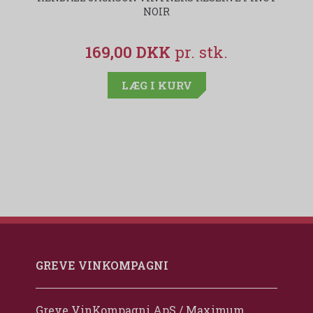
NOIR
169,00 DKK
LÆG I KURV
GREVE VINKOMPAGNI
Greve VinKompagni ApS / Maximum