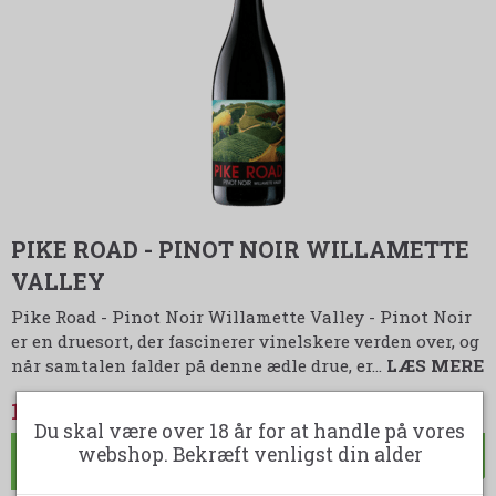
PIKE ROAD - PINOT NOIR WILLAMETTE
VALLEY
Pike Road - Pinot Noir Willamette Valley - Pinot Noir
er en druesort, der fascinerer vinelskere verden over, og
når samtalen falder på denne ædle drue, er…
LÆS MERE
149,00 DKK
Du skal være over 18 år for at handle på vores
webshop. Bekræft venligst din alder
LÆG I KURV