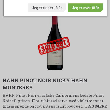
Jeg er under 18 år
Jeg er over 18 år
udsolgt-label
HAHN PINOT NOIR NICKY HAHN
MONTEREY
HAHN Pinot Noir er måske Californiens bedste Pinot
Noir til prisen. Flot rubinrød farve med violette toner.
Indsmigrende og flot intens frugt bouquet…
LÆS MERE