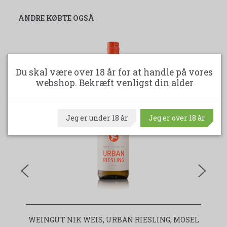
ANDRE KØBTE OGSÅ
Du skal være over 18 år for at handle på vores
webshop. Bekræft venligst din alder
Jeg er under 18 år
Jeg er over 18 år
WEINGUT NIK WEIS, URBAN RIESLING, MOSEL
H