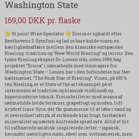
Washington State
169,00 DKK
91 point Wine Spectator
Eroica er opkaldt efter
Beethovens 3. Symfoni og lad os bare kalde vinen en
kærlighedsaffære mellem den klassiske europæiske
Riesling -tradition og “New World Riesling” og terroir. Den
tyske Riesling ekspert Dr. Loosen står, siden 1999, bag
projektet ”Eroica” i samarbejde med vinmagere fra
Washington State – Loosen har i den forbindelse har fået
kælenavnet, ”The Rock Star of Riesling”. Vinen, på 100 %
ren Riesling, er et State of the art eksempel på et
intermezzo af tradition og klassisk vinfilosofi og
hypermoderne teknik. Eroica brillerer med aroma af
sødmefulde hvide ferskner, grapefrugt og moden, lidt
krydret lime. Syre, der får gummerne til at løbe i vand og
et overordnet udtryk af strålende klar frugt, forstærket
mineralitet og næsten knitrende sprød syre. Altid et hit
til raffinerede asiatisk-inspirerede retter – japansk,
herunder naturligvis sushi, såvel som vietnamesisk, men