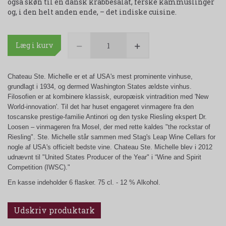
også skøn til en dansk krabbesalat, ferske kammuslinger
og, i den helt anden ende, – det indiske cuisine.
Læg i kurv
Chateau Ste. Michelle er et af USA's mest prominente vinhuse,
grundlagt i 1934, og dermed Washington States ældste vinhus.
Filosofien er at kombinere klassisk, europæisk vintradition med 'New
World-innovation'. Til det har huset engageret vinmagere fra den
toscanske prestige-familie Antinori og den tyske Riesling ekspert Dr.
Loosen – vinmageren fra Mosel, der med rette kaldes "the rockstar of
Riesling". Ste. Michelle står sammen med Stag's Leap Wine Cellars for
nogle af USA's officielt bedste vine. Chateau Ste. Michelle blev i 2012
udnævnt til "United States Producer of the Year" i “Wine and Spirit
Competition (IWSC)."
En kasse indeholder 6 flasker. 75 cl. - 12 % Alkohol.
Udskriv produktark