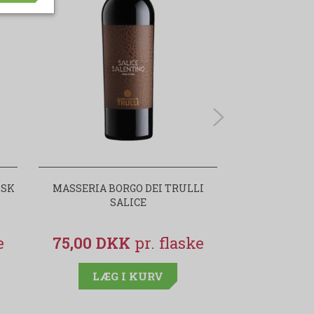
ISK
MASSERIA BORGO DEI TRULLI
PRIMITIVO M
SALICE
TRULLI
75,00 DKK
75,00 
LÆG I KURV
LÆG