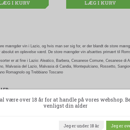
LÆG I KURV
LÆG I KURV
LÆG I KURV
ore mængder vin i Lazio, og hvis man ser sig for, er der blandt de store mæn
r absolut en oplevelse værd. De store mængder vin afsættes primært til Roms 
sorter er at fine i Lazio: Aleatico, Barbera, Cesanese Comune, Cesanese di A
o, Malvasia del Lazio, Malvasia di Candia, Montepulciano, Rossetto, Sangio
iano Romagnolo og Trebbiano Toscano
ALER
al være over 18 år for at handle på vores webshop. B
venligst din alder
Jeg er under 18 år
Jeg er ove