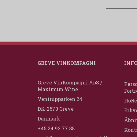
GREVE VINKOMPAGNI
INF
Greve VinKompagni ApS /
Perso
Maximum Wine
Fortr
Ventrupparken 24
HoRe
DK-2670 Greve
Erhv
Danmark
Åbni
+45 24 92 77 88
Konta