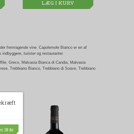
(spar 54,00 DKK)
LÆG I KURV
LÆG I KURV
LÆG I KUR
LÆG I 
LÆG
LÆG I KURV
gder fremragende vine. Capolemole Bianco er en af
indbyggere, turister og restauranter.
ffile, Greco, Malvasia Bianca di Candia, Malvasia
vese, Trebbiano Bianco, Trebbiano di Soave, Trebbiano
ekræft
r 18 år