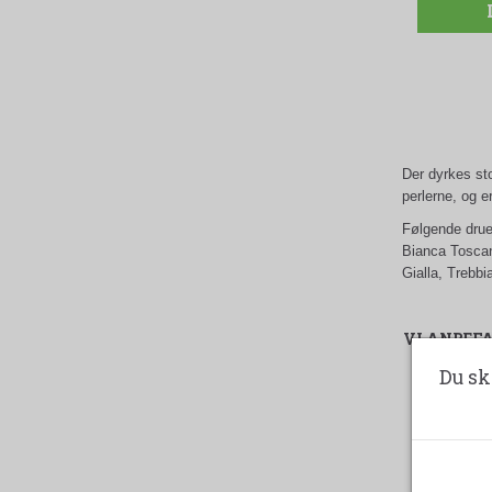
Der dyrkes st
perlerne, og e
Følgende drue
Bianca Toscan
Gialla, Trebb
VI ANBEF
Du sk