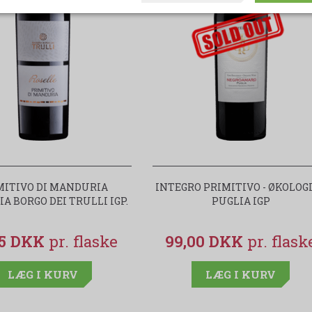
udsolgt-label
MITIVO DI MANDURIA
INTEGRO PRIMITIVO - ØKOLOG
A BORGO DEI TRULLI IGP.
PUGLIA IGP
95 DKK
99,00 DKK
LÆG I KURV
LÆG I KURV