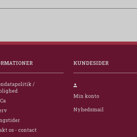
ORMATIONER
KUNDESIDER
ndatapolitik /
olighed
Min konto
Ca
Nyhedsmail
erv
ngstider
kt os - contact