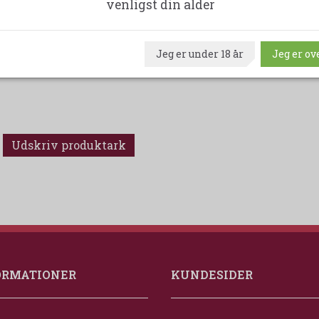
venligst din alder
Læg i kurv
Jeg er under 18 år
Jeg er ove
Udskriv produktark
ORMATIONER
KUNDESIDER