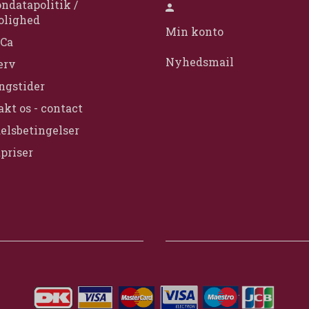
ndatapolitik /
olighed
Min konto
Ca
Nyhedsmail
erv
ngstider
kt os - contact
elsbetingelser
priser