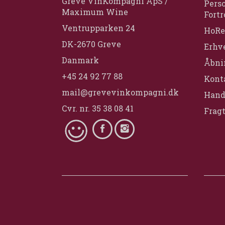
Greve VinKompagni ApS /
Perso
Maximum Wine
Fortr
Ventrupparken 24
HoRe
DK-2670 Greve
Erhv
Danmark
Åbni
+45 24 92 77 88
Konta
mail@grevevinkompagni.dk
Hand
Cvr. nr. 35 38 08 41
Fragt