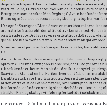
dogmefrie tilgang til vin tillader dem at producere en eventyr
vestlige Loire, i Pays Nantes mellem de to floder Sèvre og Mai
Bourgogne, som hersker. Men Régis og Sylvain har fundet frem
Blanc, og måden, den druesort udtrykker sig netop her, var fo
Her opnår Sauvignon Blanc-druen en mærkbar mineralitet, s
aromatiske frugtprofil, den altid udtrykker sig med. Her er s
og sitrende syre. Det bør serveres ordentligt afkølet og nydes 
gerne lige klemmer en citron ud over, inden man går ombord. Vi
Vinen er lavet på druer fra 3 år gamle vinstokke, har koldmace
lie.
Anmeldelse
. Der er ikke så mange bånd, der binder Regis og Sy
oplever vi i denne Sauvignon Blanc 2023, der ikke går over i 
tiltrækkende etikette. Men alt det, der ikke er nydeligt udenpå
Sauvignon Blanc af en høj kaliber, hvor der både er mineralsk le
karakteristisk syre fra citrusfrugter. Den særlige karakter 
at den er fra et af de Loire-områder, hvor Sauvignon Blanc fakt
har formået at finde en særlig niche, der både er klassisk og 
struktur. Fisk og skaldyr vil føle sig forkælede i selskab med 
glas, uden at der behøver være noget som helst ved siden af.
al være over 18 år for at handle på vores webshop. B