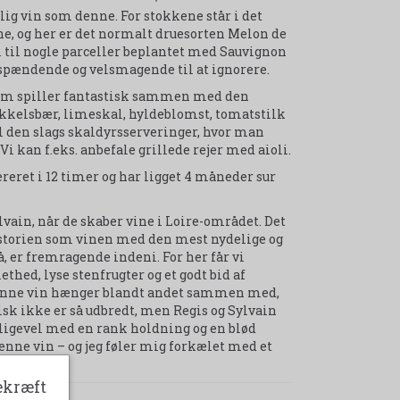
lig vin som denne. For stokkene står i det
ne, og her er det normalt druesorten Melon de
 til nogle parceller beplantet med Sauvignon
r spændende og velsmagende til at ignorere.
om spiller fantastisk sammen med den
tikkelsbær, limeskal, hyldeblomst, tomatstilk
til den slags skaldyrsserveringer, hvor man
 kan f.eks. anbefale grillede rejer med aioli.
reret i 12 timer og har ligget 4 måneder sur
lvain, når de skaber vine i Loire-området. Det
historien som vinen med den mest nydelige og
, er fremragende indeni. For her får vi
thed, lyse stenfrugter og et godt bid af
i denne vin hænger blandt andet sammen med,
isk ikke er så udbredt, men Regis og Sylvain
alligevel med en rank holdning og en blød
denne vin – og jeg føler mig forkælet med et
ekræft