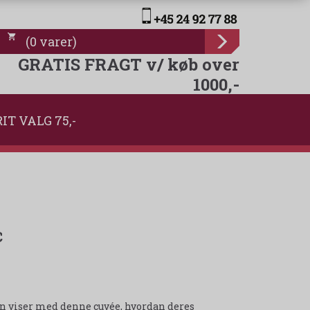
(
0
varer
)
GRATIS FRAGT v/ køb over
1000,-
IT VALG 75,-
c
in viser med denne cuvée, hvordan deres