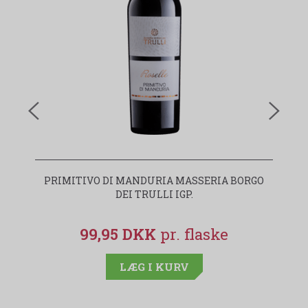
PRIMITIVO DI MANDURIA MASSERIA BORGO
I
DEI TRULLI IGP.
99,95 DKK
LÆG I KURV