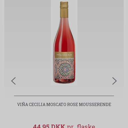
VIÑA CECILIA MOSCATO ROSE MOUSSERENDE
V
44,95 DKK