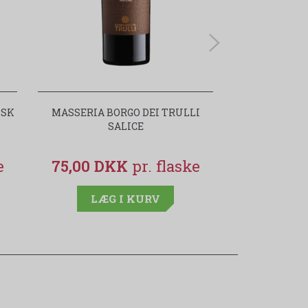
ISK
MASSERIA BORGO DEI TRULLI
PRIMITIVO M
SALICE
TRULLI
75,00 DKK
75,00 
LÆG I KURV
LÆG