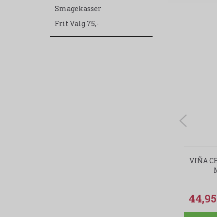
Smagekasser
Frit Valg 75,-
VIÑA C
44,9