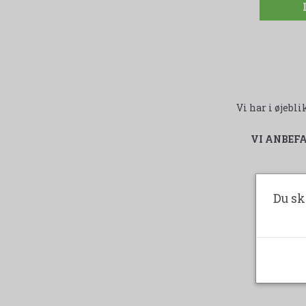
Vi har i øjeb
VI ANBEF
Du sk