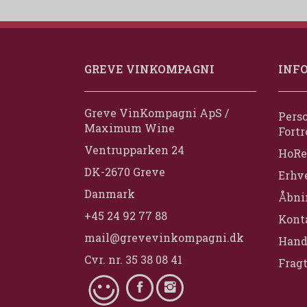
GREVE VINKOMPAGNI
INF
Greve VinKompagni ApS /
Perso
Maximum Wine
Fortr
Ventrupparken 24
HoRe
DK-2670 Greve
Erhv
Danmark
Åbni
+45 24 92 77 88
Konta
mail@grevevinkompagni.dk
Hand
Cvr. nr. 35 38 08 41
Fragt