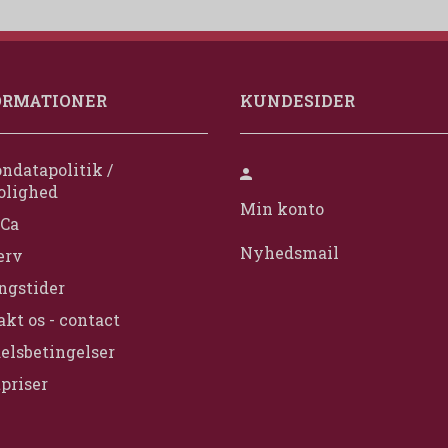
ORMATIONER
KUNDESIDER
ndatapolitik /
olighed
Min konto
Ca
Nyhedsmail
erv
ngstider
kt os - contact
elsbetingelser
priser