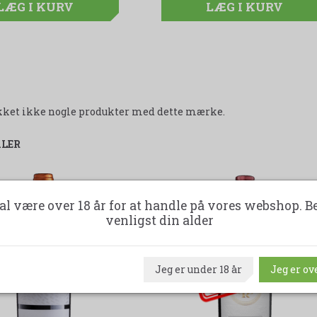
LÆG I KURV
LÆG I KURV
LÆG I KURV
likket ikke nogle produkter med dette mærke.
ALER
al være over 18 år for at handle på vores webshop. B
venligst din alder
udsolgt-label
Jeg er under 18 år
Jeg er ove