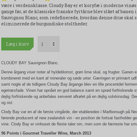
være i verdensklasse. Cloudy Bay er et koryfæ i moderne vinøs
gange før, at de klassiske franske fyrtårne blev slået af banen
Sauvignon Blanc, som redefinerede, hvordan denne drue skal s
eliminerede de burgundiske stoltheder.
Læg i kurv
CLOUDY BAY Sauvignon Blanc.
Denne årgang viser noter af hyldeblomst, grøn lime skal, og frugter. Ganen e
kombineret med en kant af mineraler og søde urter. Gæringen er primært udfør
samt nogle af de tidligere Cloudy Bay årgange blev en lille procentdel ferme
egetræsfade. Vinen har opnået en god balance samt en sprød forfriskende s
dejlig forfriskende og anbefales serveret afkølet på en dejlig solskinsdag. Den
og ost.
Clody Bay var en af de første vingårde, der etableredes i Marlborough på N
førende producent af new zealandsk vin - en position de fortsat fastholder
vine. Clody Bay er vinhuset de fleste taler om, men som de færreste har sm
96 Points i Gourmet Traveller Wine, March 2013