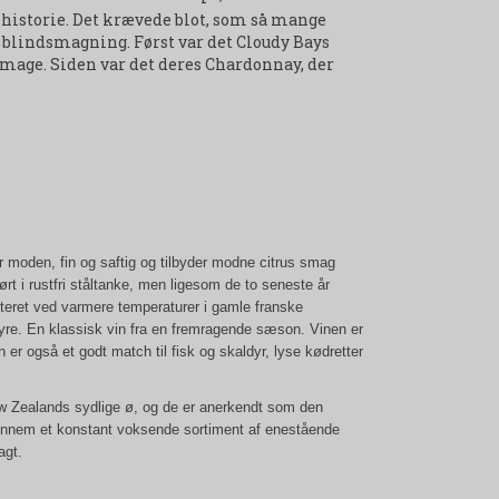
 historie. Det krævede blot, som så mange
 i blindsmagning. Først var det Cloudy Bays
mage. Siden var det deres Chardonnay, der
r moden, fin og saftig og tilbyder modne citrus smag
t i rustfri ståltanke, men ligesom de to seneste år
nteret ved varmere temperaturer i gamle franske
yre. En klassisk vin fra en fremragende sæson. Vinen er
 er også et godt match til fisk og skaldyr, lyse kødretter
ew Zealands sydlige ø, og de er anerkendt som den
 gennem et konstant voksende sortiment af enestående
agt.