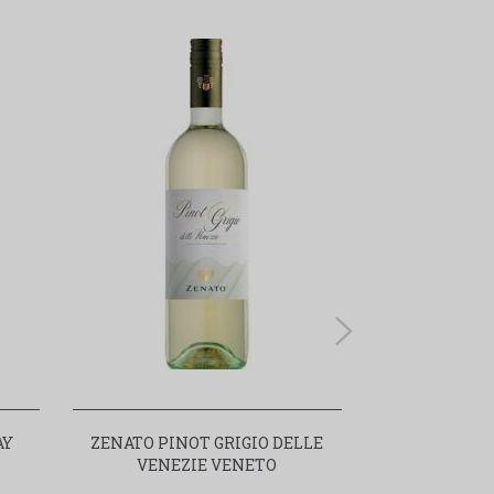
AY
ZENATO PINOT GRIGIO DELLE
EMILIO MORO 
VENEZIE VENETO
D