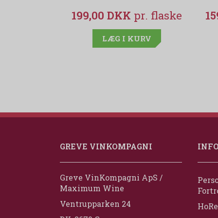
199,00 DKK
15
LÆG I KURV
GREVE VINKOMPAGNI
INF
Greve VinKompagni ApS /
Perso
Maximum Wine
Fortr
Ventrupparken 24
HoRe