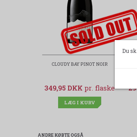
udsolgt-label
Du sk
CLOUDY BAY PINOT NOIR
C
349,95 DKK
29
LÆG I KURV
ANDRE KØBTE OGSÅ