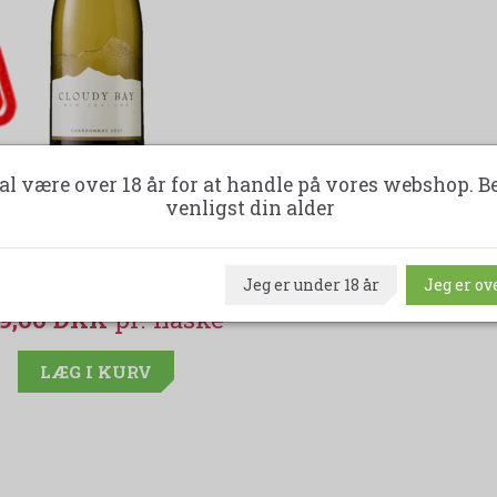
al være over 18 år for at handle på vores webshop. B
venligst din alder
LOUDY BAY CHARDONNAY
Jeg er under 18 år
Jeg er ove
9,00 DKK
LÆG I KURV