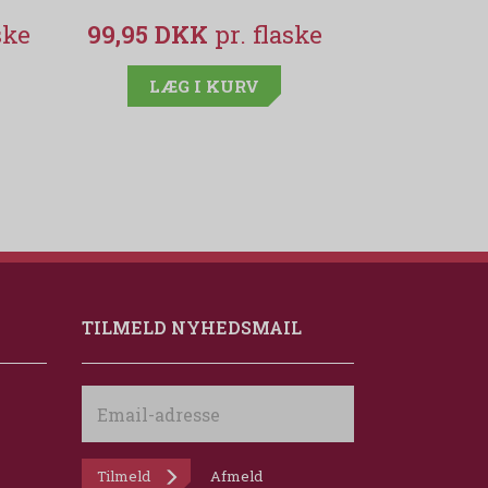
99,95 DKK
199,00 
LÆG I KURV
LÆG
TILMELD NYHEDSMAIL
Email-
adresse
Tilmeld
Afmeld