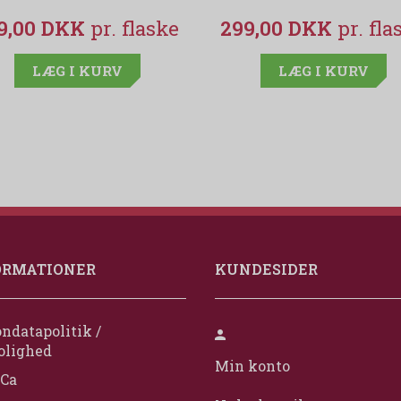
9,00 DKK
299,00 DKK
LÆG I KURV
LÆG I KURV
ORMATIONER
KUNDESIDER
ndatapolitik /
olighed
Min konto
Ca