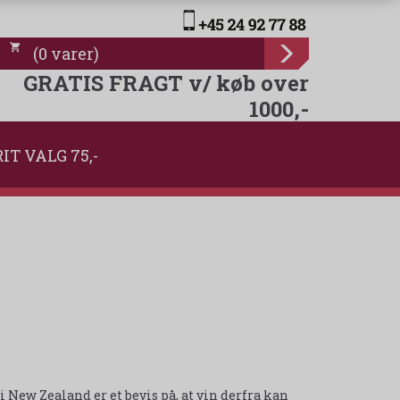
(
0
varer
)
GRATIS FRAGT v/ køb over
1000,-
IT VALG 75,-
 New Zealand er et bevis på, at vin derfra kan