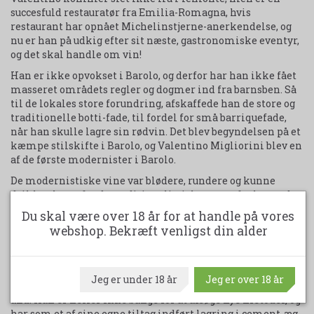
succesfuld restauratør fra Emilia-Romagna, hvis
restaurant har opnået Michelinstjerne-anerkendelse, og
nu er han på udkig efter sit næste, gastronomiske eventyr,
og det skal handle om vin!
Han er ikke opvokset i Barolo, og derfor har han ikke fået
masseret områdets regler og dogmer ind fra barnsben. Så
til de lokales store forundring, afskaffede han de store og
traditionelle botti-fade, til fordel for små barriquefade,
når han skulle lagre sin rødvin. Det blev begyndelsen på et
kæmpe stilskifte i Barolo, og Valentino Migliorini blev en
af de første modernister i Barolo.
De modernistiske vine var blødere, rundere og kunne
drikkes langt før de traditionalistiske, som ofte krævede
årtier i kælderen, før de kunne nydes. Det var et nybrud i
Du skal være over 18 år for at handle på vores
måden at tænke Barolo-vin på, og Rocche Dei Manzoni gik
webshop. Bekræft venligst din alder
fra at være en kættersk tilflytter, der begik overgreb på
traditionerne, til at være et ikon og en pioner i regionen.
I dag ledes vingården af Valentinos Migliorinis søn,
Jeg er under 18 år
Jeg er over 18 år
Rodolfo, som driver Rocche Dei Manzoni videre i sin fars
ånd. Han er heller ikke bange for at afsøge nye metoder, og
har som et af sine egne tiltag indført lagring i cement-æg.