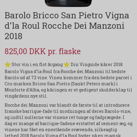
Barolo Bricco San Pietro Vigna
d'la Roul Rocche Dei Manzoni
2018
825,00 DKK
Stor vin i en flot årgang
Din Vinguide kårer 2018
Barolo Vigna d’la Roul fra Rocche dei Manzoni til bedste
Barolo ud af 72 vine. Vinen kommer fra den bedste parcel i
Cru-marken Bricco San Pietro (Sankt Peters mark) i
Monforte d’Alba, og kåringen er et gedigent skulderklap til
vingårdens nye stil.
Rocche dei Manzoni var blandt de første til at introducere
franske barrique-fade til modningen af deres Barolo-vine,
og indtil nullerne var vinene ret tunge og fadprægede. I
dag er mange af barrique-fadene erstattet af cement-æg, og
vinene har fået en enestående svævende, silkeagtig
lethed.2018 Barolo Vigna d’la Roul byder på en magisk