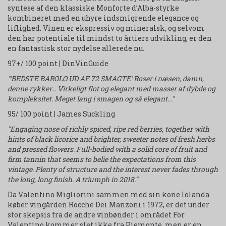
syntese af den klassiske Monforte d’Alba-styrke
kombineret med en uhyre indsmigrende elegance og
liflighed. Vinen er ekspressiv og mineralsk, og selvom
den har potentiale til mindst to årtiers udvikling, er den
en fantastisk stor nydelse allerede nu.
97+/ 100 point | DinVinGuide
"'BEDSTE BAROLO UD AF 72 SMAGTE' Roser i næsen, damn,
denne rykker... Virkeligt flot og elegant med masser af dybde og
kompleksitet.
Meget lang i smagen og så elegant..."
95/ 100 point | James Suckling
"Engaging nose of richly spiced, ripe red berries, together with
hints of black licorice and brighter, sweeter notes of fresh herbs
and pressed flowers. Full-bodied with a solid core of fruit and
firm tannin that seems to belie the expectations from this
vintage. Plenty of structure and the interest never fades through
the long, long finish. A triumph in 2018."
Da Valentino Migliorini sammen med sin kone Iolanda
køber vingården Rocche Dei Manzoni i 1972, er det under
stor skepsis fra de andre vinbønder i området For
Valentino kommer slet ikke fra Piemonte, men er en