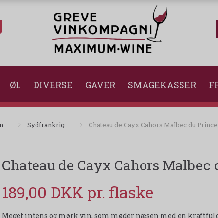
ØL
DIVERSE
GAVER
SMAGEKASSER
FR
in
Sydfrankrig
Chateau de Cayx Cahors Malbec du Prince
Chateau de Cayx Cahors Malbec d
189,00 DKK
Meget intens og mørk vin, som møder næsen med en kraftfuld a