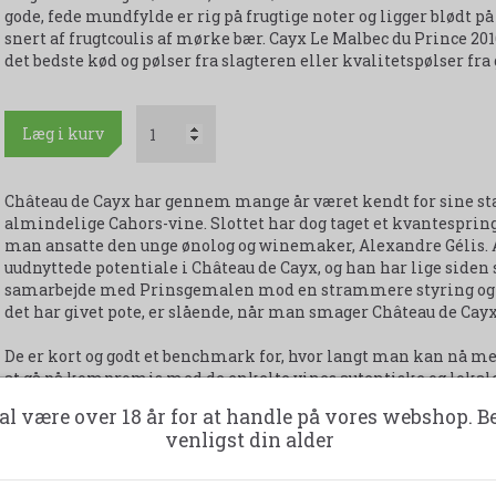
gode, fede mundfylde er rig på frugtige noter og ligger blødt 
snert af frugtcoulis af mørke bær. Cayx Le Malbec du Prince 201
det bedste kød og pølser fra slagteren eller kvalitetspølser fra 
Læg i kurv
Château de Cayx har gennem mange år været kendt for sine stab
almindelige Cahors-vine. Slottet har dog taget et kvantespring
man ansatte den unge ønolog og winemaker, Alexandre Gélis. 
uudnyttede potentiale i Château de Cayx, og han har lige siden 
samarbejde med Prinsgemalen mod en strammere styring og for
det har givet pote, er slående, når man smager Château de Cayx
De er kort og godt et benchmark for, hvor langt man kan nå m
at gå på kompromis med de enkelte vines autentiske og lokal
al være over 18 år for at handle på vores webshop. B
Lige fra den forførende hvidvin over den læskende rosé til de
venligst din alder
som man kan vælge at nyde let og uforpligtende eller fordybe s
kultur og den ultimative kombination af gastronomi og vin.