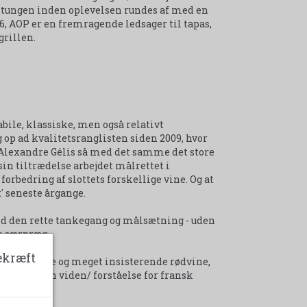
på tungen inden oplevelsen rundes af med en
6, AOP er en fremragende ledsager til tapas,
grillen.
ile, klassiske, men også relativt
 op ad kvalitetsranglisten siden 2009, hvor
Alexandre Gélis så med det samme det store
sin tiltrædelse arbejdet målrettet i
bedring af slottets forskellige vine. Og at
' seneste årgange.
ed den rette tankegang og målsætning - uden
e særpræg.
ekræft
 mørke, dybe og meget insisterende rødvine,
ig i med en viden/ forståelse for fransk