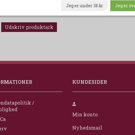
En kasse indeholder 6 flasker - 75 cl. 12,5 % Alkohol.
Jeg er under 18 år
Jeg er ove
Udskriv produktark
ORMATIONER
KUNDESIDER
ndatapolitik /
olighed
Min konto
Ca
Nyhedsmail
erv