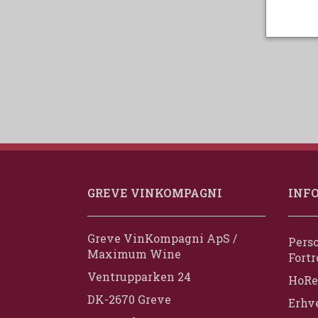
GREVE VINKOMPAGNI
INF
Greve VinKompagni ApS /
Perso
Maximum Wine
Fortr
Ventrupparken 24
HoRe
DK-2670 Greve
Erhv