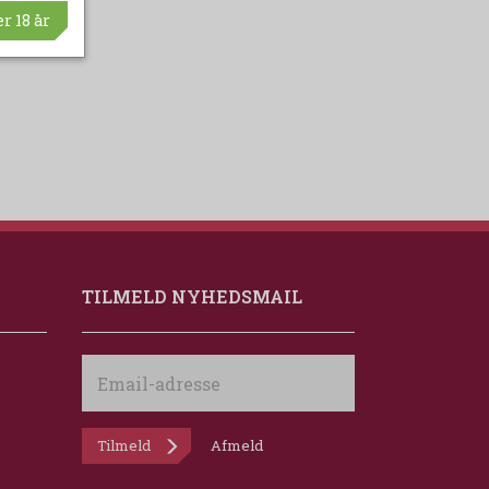
r 18 år
TILMELD NYHEDSMAIL
Email-
adresse
Tilmeld
Afmeld