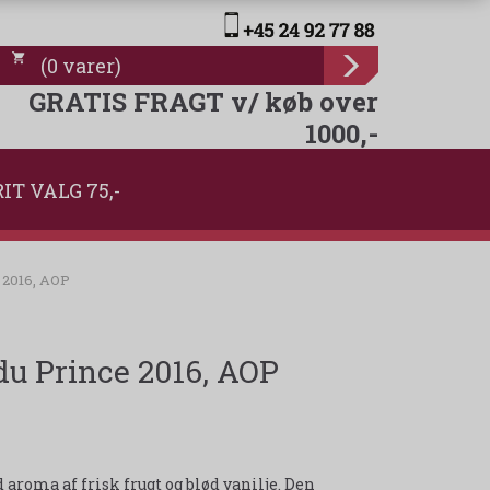
(
0
varer
)
GRATIS FRAGT v/ køb over
1000,-
IT VALG 75,-
 2016, AOP
u Prince 2016, AOP
roma af frisk frugt og blød vanilje. Den