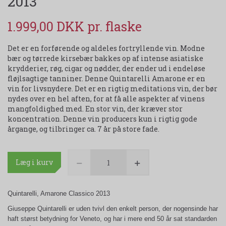
2013
1.999,00 DKK
Det er en forførende og aldeles fortryllende vin. Modne
bær og tørrede kirsebær bakkes op af intense asiatiske
krydderier, røg, cigar og nødder, der ender ud i endeløse
fløjlsagtige tanniner. Denne Quintarelli Amarone er en
vin for livsnydere. Det er en rigtig meditations vin, der bør
nydes over en hel aften, for at få alle aspekter af vinens
mangfoldighed med. En stor vin, der kræver stor
koncentration. Denne vin producers kun i rigtig gode
årgange, og tilbringer ca. 7 år på store fade.
Læg i kurv
Quintarelli, Amarone Classico 2013
Giuseppe Quintarelli er uden tvivl den enkelt person, der nogensinde har
haft størst betydning for Veneto, og har i mere end 50 år sat standarden