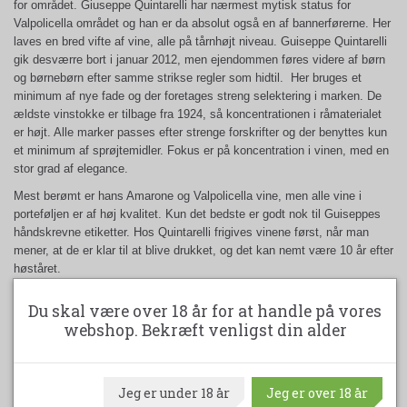
for området. Giuseppe Quintarelli har nærmest mytisk status for
Valpolicella området og han er da absolut også en af bannerførerne. Her
laves en bred vifte af vine, alle på tårnhøjt niveau. Guiseppe Quintarelli
gik desværre bort i januar 2012, men ejendommen føres videre af børn
og børnebørn efter samme strikse regler som hidtil. Her bruges et
minimum af nye fade og der foretages streng selektering i marken. De
ældste vinstokke er tilbage fra 1924, så koncentrationen i råmaterialet
er højt. Alle marker passes efter strenge forskrifter og der benyttes kun
et minimum af sprøjtemidler. Fokus er på koncentration i vinen, med en
stor grad af elegance.
Mest berømt er hans Amarone og Valpolicella vine, men alle vine i
porteføljen er af høj kvalitet. Kun det bedste er godt nok til Guiseppes
håndskrevne etiketter. Hos Quintarelli frigives vinene først, når man
mener, at de er klar til at blive drukket, og det kan nemt være 10 år efter
høståret.
Det er en forførende og aldeles fortryllende vin. Modne bær og tørrede
Du skal være over 18 år for at handle på vores
kirsebær bakkes op af intense asiatiske krydderier, røg, cigar og
webshop. Bekræft venligst din alder
nødder, der ender ud i endeløse fløjlsagtige tanniner. Denne Quintarelli
Amarone er en vin for livsnydere. Det er en rigtig meditations vin, der
bør nydes over en hel aften, for at få alle aspekter af vinens
mangfoldighed med. En stor vin, der kræver stor koncentration. Denne
Jeg er under 18 år
Jeg er over 18 år
vin producers kun i rigtig gode årgange, og tilbringer ca. 7 år på store