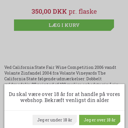
350,00 DKK
LÆG I KURV
Ved California State Fair Wine Competition 2006 vandt
Volante Zinfandel 2004 fra Volante Vineyards The
California State følgende udmærkelser: Dobbelt
guldmedalje, 98 point ud af 100 mulige og bedste vin I sin
klasse. Disse flotte resultater er blot en lille del af alle de
Du skal være over 18 år for at handle på vores
roser der er væltede ned over Volante Vineyards de senere
webshop. Bekræft venligst din alder
år. Ud over deres fremragende Zinfandel vine, laver de
også vine på blandt andet Merlot, Cabernet Sauvignon,
Syrah og Cabernet Franc. Alle vinene er, uden undtagelse,
små mirakler der er passet og plejet fra start til slut. De er
Jeg er under 18 år
Jeg er over 18 år
en dejlig oplevelse, også for pengepungen ? den høje