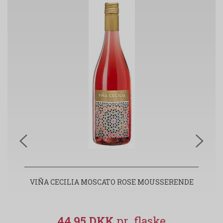
VIÑA CECILIA MOSCATO ROSE MOUSSERENDE
T
44,95 DKK