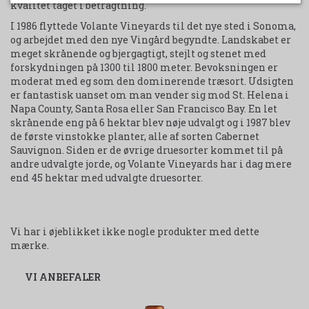
kvalitet taget i betragtning.
I 1986 flyttede Volante Vineyards til det nye sted i Sonoma,
og arbejdet med den nye Vingård begyndte. Landskabet er
meget skrånende og bjergagtigt, stejlt og stenet med
forskydningen på 1300 til 1800 meter. Bevoksningen er
moderat med eg som den dominerende træsort. Udsigten
er fantastisk uanset om man vender sig mod St. Helena i
Napa County, Santa Rosa eller San Francisco Bay. En let
skrånende eng på 6 hektar blev nøje udvalgt og i 1987 blev
de første vinstokke planter, alle af sorten Cabernet
Sauvignon. Siden er de øvrige druesorter kommet til på
andre udvalgte jorde, og Volante Vineyards har i dag mere
end 45 hektar med udvalgte druesorter.
Vi har i øjeblikket ikke nogle produkter med dette
mærke.
VI ANBEFALER