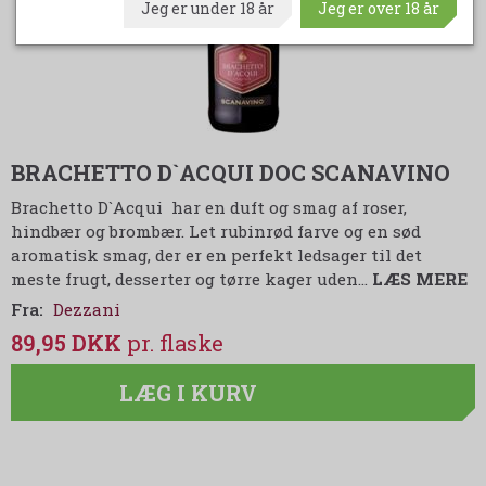
Jeg er under 18 år
Jeg er over 18 år
BRACHETTO D`ACQUI DOC SCANAVINO
Brachetto D`Acqui har en duft og smag af roser,
hindbær og brombær. Let rubinrød farve og en sød
aromatisk smag, der er en perfekt ledsager til det
meste frugt, desserter og tørre kager uden…
LÆS MERE
Fra:
Dezzani
89,95 DKK
LÆG I KURV