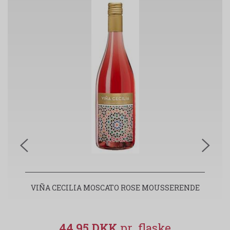
VIÑA CECILIA MOSCATO ROSE MOUSSERENDE
T
44,95 DKK