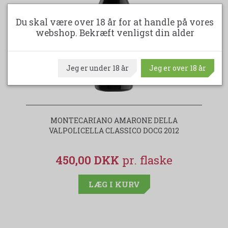
Du skal være over 18 år for at handle på vores
webshop. Bekræft venligst din alder
Jeg er under 18 år
Jeg er over 18 år
MONTECARIANO AMARONE DELLA
F
VALPOLICELLA CLASSICO DOCG 2012
450,00 DKK
LÆG I KURV