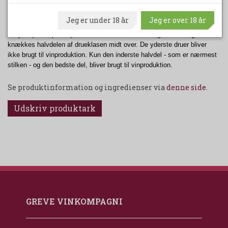
deres. Desuden har Latium vinmarker i Illasi - tæt på Dal Forno's
vinmarker. Begge producenter bruger samme druesammensætning.
Jeg er under 18 år
Jeg er over 18 år
Corvina, Rondinella, Croatina og Oseleta. Latiums vine har meget lavt
udbytte ( 25 hl pr ha. ) hvilket er et stort kvalitetstegn. Udover grøn høst
knækkes halvdelen af drueklasen midt over. De yderste druer bliver
ikke brugt til vinproduktion. Kun den inderste halvdel - som er nærmest
stilken - og den bedste del, bliver brugt til vinproduktion.
Se produktinformation og ingredienser via
denne side
.
Udskriv produktark
GREVE VINKOMPAGNI