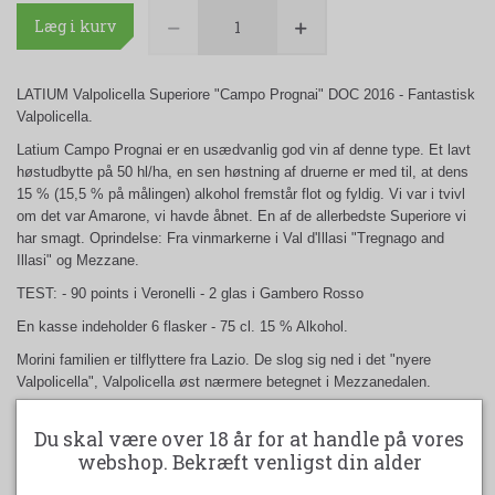
Læg i kurv
LATIUM Valpolicella Superiore "Campo Prognai" DOC 2016 - Fantastisk
Valpolicella.
Latium Campo Prognai er en usædvanlig god vin af denne type. Et lavt
høstudbytte på 50 hl/ha, en sen høstning af druerne er med til, at dens
15 % (15,5 % på målingen) alkohol fremstår flot og fyldig. Vi var i tvivl
om det var Amarone, vi havde åbnet. En af de allerbedste Superiore vi
har smagt. Oprindelse: Fra vinmarkerne i Val d'Illasi "Tregnago and
Illasi" og Mezzane.
TEST: - 90 points i Veronelli - 2 glas i Gambero Rosso
En kasse indeholder 6 flasker - 75 cl. 15 % Alkohol.
Morini familien er tilflyttere fra Lazio. De slog sig ned i det "nyere
Valpolicella", Valpolicella øst nærmere betegnet i Mezzanedalen.
At man ikke behøver at bo i Valpolicella Classico området for at
Du skal være over 18 år for at handle på vores
fremstille god Amarone er der flere eksempler på. Bedste eksempler er
webshop. Bekræft venligst din alder
Dal Forno , Roccolo Grassi og Corte san't Alda. Latiums vingård ligger
mellem Roccolo Grassi og Corte san't Alda med vinmarker op til