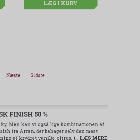
(spar 499,00 DKK)
LÆG I KURV
LÆG I KURV
LÆG I KUR
LÆG I 
LÆG
LÆG I KURV
Næste
Sidste
K FINISH 50 %
sky, Men kan vi også lige kombinationen af
sh fra Arran, der behager selv den mest
ng af krydret vanilje, citrus, t…
LÆS MERE