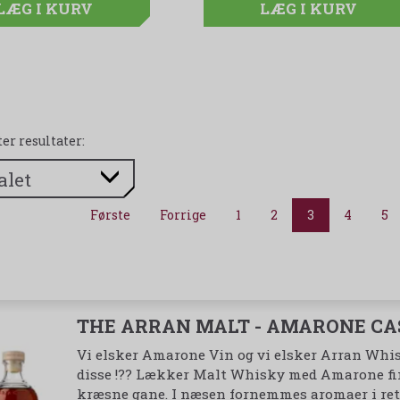
LÆG I KURV
LÆG I KURV
LÆG I KURV
ter resultater:
Første
Forrige
1
2
3
4
5
THE ARRAN MALT - AMARONE CAS
Vi elsker Amarone Vin og vi elsker Arran Whi
disse !?? Lækker Malt Whisky med Amarone fini
kræsne gane. I næsen fornemmes aromaer i retni