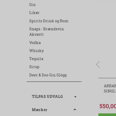
Gin
Likør
Spirits Drink og Rom
Snaps - Brændevin
Akvavit
Vodka
Whisky
Tequila
Sirup
Deer & Doo Gin Glögg
ARRAN
SINGL
Skifte
TILPAS UDVALG
filter
550,
Mærker