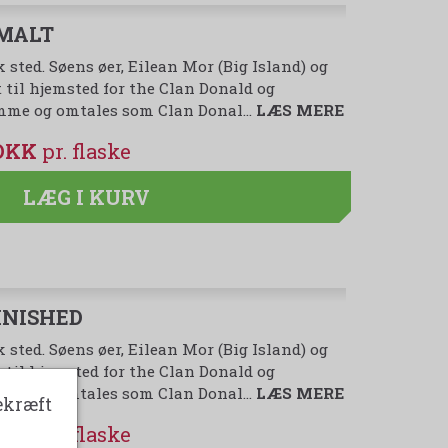
 MALT
 sted. Søens øer, Eilean Mor (Big Island) og
 til hjemsted for the Clan Donald og
dømme og omtales som Clan Donal…
LÆS MERE
 DKK
LÆG I KURV
INISHED
 sted. Søens øer, Eilean Mor (Big Island) og
 til hjemsted for the Clan Donald og
dømme og omtales som Clan Donal…
LÆS MERE
ekræft
 DKK