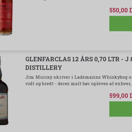
550,00
GLENFARCLAS 12 ÅRS 0,70 LTR - J
DISTILLERY
Jim Murray skriver i Lademanns Whiskybog om 
vidt og bredt - deres malt bør opleves af enhver
599,00