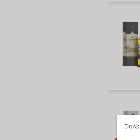
Du sk
udsolgt-label