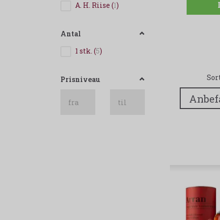
A. H. Riise
(
1
)
Antal
1 stk.
(
5
)
Sor
Prisniveau