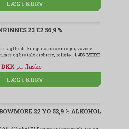
LÆG I KURV
INNES 23 E2 56,9 %
g, magtfulde konger og dronninger, vovede
mer og brutale erobrere, religiø…
LÆS MERE
00 DKK
LÆG I KURV
 BOWMORE 22 YO 52,9 % ALKOHOL
9 % Alkohol IV. Farven er fantastisk, ren og