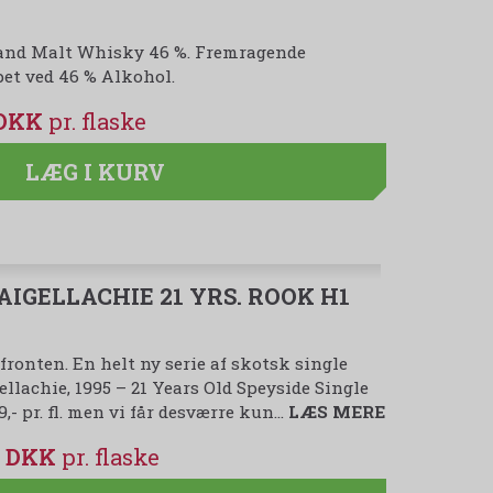
and Malt Whisky 46 %. Fremragende
et ved 46 % Alkohol.
 DKK
LÆG I KURV
IGELLACHIE 21 YRS. ROOK H1
onten. En helt ny serie af skotsk single
ellachie, 1995 – 21 Years Old Speyside Single
,- pr. fl. men vi får desværre kun…
LÆS MERE
00 DKK