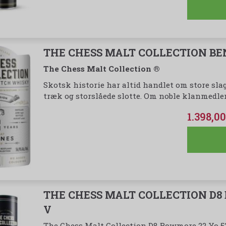
THE CHESS MALT COLLECTION BENR
The Chess Malt Collection ®
Skotsk historie har altid handlet om store sla
træk og storslåede slotte. Om noble klanmedlem
1.398,
THE CHESS MALT COLLECTION D8
V
The Chess Malt Collection D8 Bowmore 22 Yo 52,