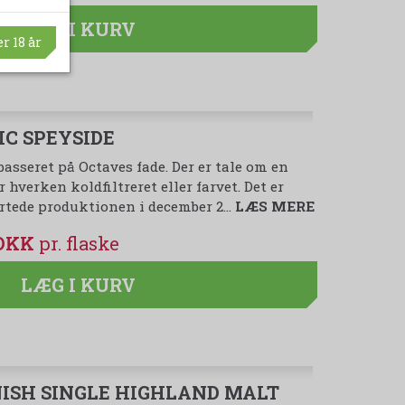
LÆG I KURV
r 18 år
C SPEYSIDE
asseret på Octaves fade. Der er tale om en
 hverken koldfiltreret eller farvet. Det er
artede produktionen i december 2…
LÆS MERE
 DKK
LÆG I KURV
ISH SINGLE HIGHLAND MALT