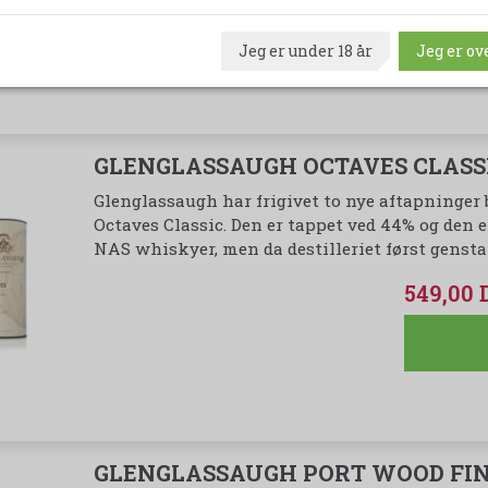
Jeg er under 18 år
Jeg er ove
GLENGLASSAUGH OCTAVES CLASSI
Glenglassaugh har frigivet to nye aftapninger b
Octaves Classic. Den er tappet ved 44% og den er
NAS whiskyer, men da destilleriet først genst
549,00
GLENGLASSAUGH PORT WOOD FIN