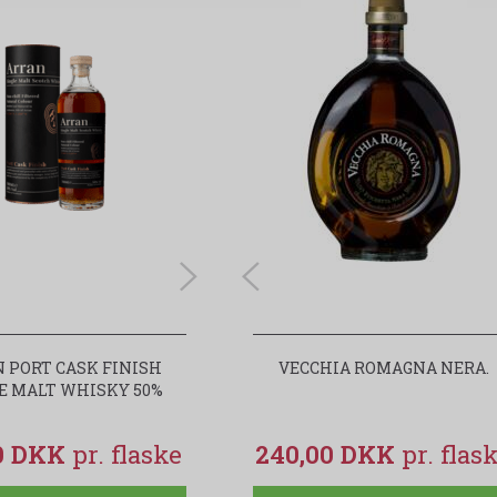
 PORT CASK FINISH
OLD ST. CROIX (A.H.RIISE) ELIXIR
VECCHIA ROMAGNA NERA.
E MALT WHISKY 50%
ORANGE GROVE
00 DKK
355,00 DKK
240,00 DKK