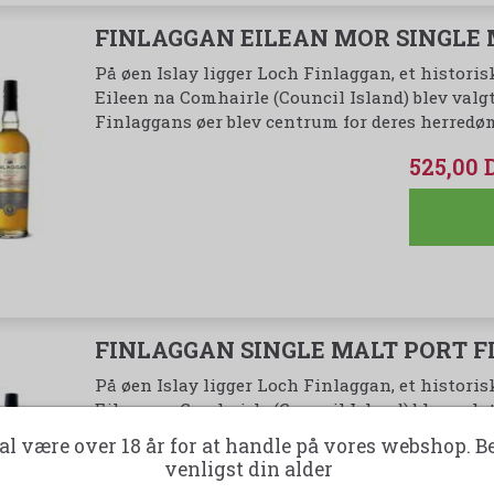
FINLAGGAN EILEAN MOR SINGLE
På øen Islay ligger Loch Finlaggan, et historisk
Eileen na Comhairle (Council Island) blev valgt
Finlaggans øer blev centrum for deres herre
525,00
FINLAGGAN SINGLE MALT PORT F
På øen Islay ligger Loch Finlaggan, et historisk
Eileen na Comhairle (Council Island) blev valgt
Finlaggans øer blev centrum for deres herre
al være over 18 år for at handle på vores webshop. B
venligst din alder
575,00